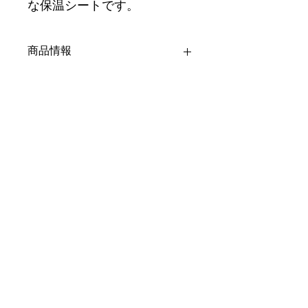
な保温シートです。
商品情報
注意
返品・返金ポリシー
※通気性がないため頭部を出した状態
でご使用して下さい。
返品・返金ポリシーを入力してくださ
商品の配送について
※火気に近づけてご使用にならないで
い。顧客が商品に満足しなかった場合
下さい。
や、不備があった場合に行う手続きの
手順などを説明しましょう。内容を明
配送地域、料金、所要時間、梱包な
確にすることで顧客からの信頼を獲得
ど、商品の配送に関する情報を入力し
し、安心して商品を購入していただけ
てください。配送情報を明確にするこ
ます。
とで顧客からの信頼を獲得し、安心し
て商品を購入していただけます。
特定商取引法に基づく表記
Copyright 2024 株式会社フリーダムカンパニー All