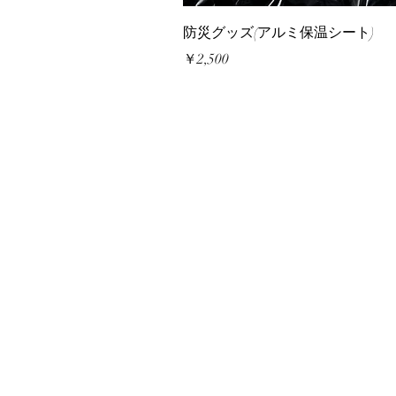
防災グッズ(アルミ保温シート)
価格
￥2,500