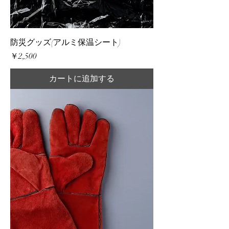
防災グッズ(アルミ保温シート)
価格
￥2,500
カートに追加する